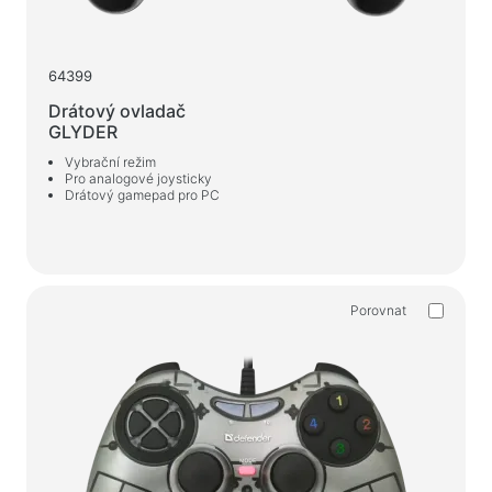
Herní židle
64399
Počítačové komponenty
Drátový ovladač
Zdroj
GLYDER
Počítačové skříně
Vybrační režim
Pro analogové joysticky
Drátový gamepad pro PC
Ochrana napájení elektřinou
Napájecí prodlužovací kabely
Napěťový chránič
Napájecí proužky
Porovnat
Síťové filtry
Rozbočovač zástrčky
Stabilizátory napětí
Nabíjení, napájení
Baterie