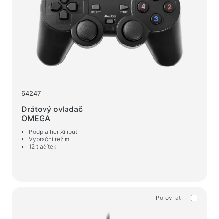
Web-kamery
Web-kamery
Batohy, tašky, držáky, další doplňky
Sportovní tašky
Stojany na notebooky
Tašky a batohy na notebooky
64247
Cestovní batohy
Drátový ovladač
Kufry na kolečkách
OMEGA
Organizérové tašky
Podpra her Xinput
Vybrační režim
Držáky do auta
12 tlačítek
Batohy pro studium i volný čas
Čisticí prostředky
Porovnat
Prostředky bezkontaktního čištění
Spraye, pěny, gely