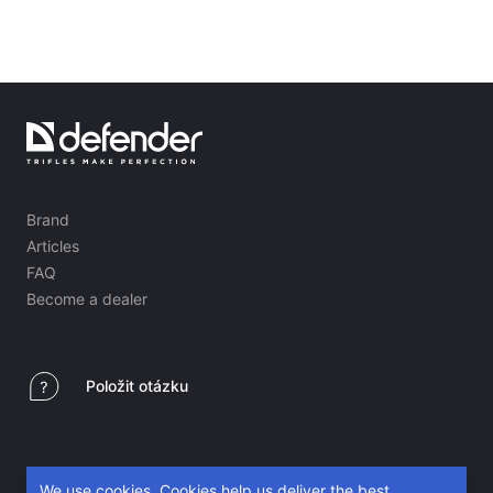
Domácí potřeby
Podlahové ramínka na oblečení
Testovací produkty
Masážní přístroje
Brand
Articles
FAQ
Become a dealer
Položit otázku
We use cookies. Cookies help us deliver the best