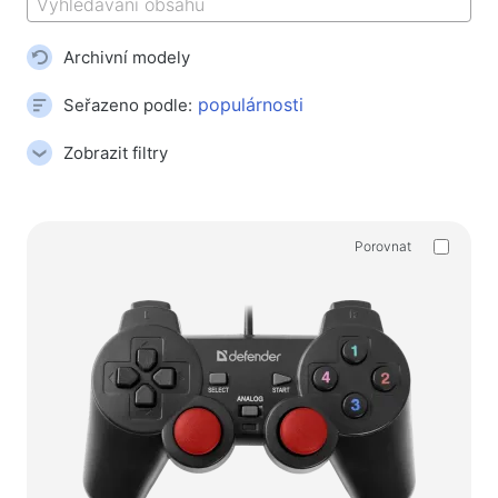
Koberečky na myš
Herní klávesnice
Archivní modely
Herní soustavy
Gamepady
Seřazeno podle:
Herní myše
Zobrazit filtry
Herní streamovací mikrofony
Herní stoly
Porovnat
Herní ovládače
Gamepady
Herní volanty
Herní nábytek a doplňky
Příslušenství a náhradní díly k židlím
Podlahové hrací koberce
Herní stoly