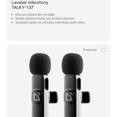
Lavalier mikrofony
Herní židle
TALKY-137
Klip pro připevnění na oděv
Počítačové komponenty
Režim redukce šumu pro kvalitní záznam
Součástí balení je ochrana mikrofonu proti větru
Zdroj
Počítačové skříně
Ochrana napájení elektřinou
Porovnat
Napájecí prodlužovací kabely
Napěťový chránič
Napájecí proužky
Síťové filtry
Rozbočovač zástrčky
Stabilizátory napětí
Nabíjení, napájení
Baterie