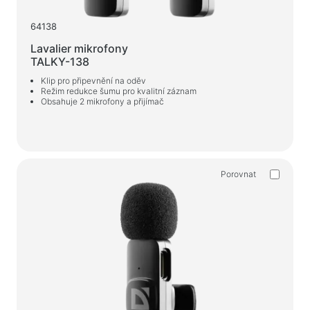
Nabíjecí zařízení v autech
64138
Nabíjecí zařízení siťové
Lavalier mikrofony
TALKY-138
Kabely a adaptéry
Klip pro připevnění na oděv
Režim redukce šumu pro kvalitní záznam
Kabely USB
Obsahuje 2 mikrofony a přijímač
Síťové kabely
Čtečky karet a rozbočovače USB
Kabely audio/video
Porovnat
Přechody a adaptéry
Zařízení automobilů
Držáky
Nabíjecí zařízení v autech
To auto