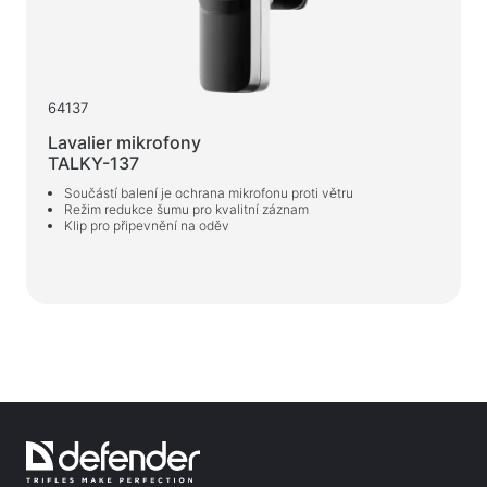
Web-kamery
Web-kamery
Batohy, tašky, držáky, další doplňky
64137
Sportovní tašky
Lavalier mikrofony
Stojany na notebooky
TALKY-137
Tašky a batohy na notebooky
Součástí balení je ochrana mikrofonu proti větru
Režim redukce šumu pro kvalitní záznam
Cestovní batohy
Klip pro připevnění na oděv
Kufry na kolečkách
Organizérové tašky
Držáky do auta
Batohy pro studium i volný čas
Čisticí prostředky
Prostředky bezkontaktního čištění
Spraye, pěny, gely