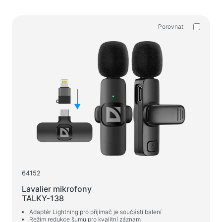
Akustické systémy
Akustické systémy 5.1
Porovnat
Soundbary
Akustické systémy 2.1
Rádiové přijímače
Reproduktory pro nezapomenutelné večírky
Akustické systémy 2.0
Gramofony
Akustické systémy 1.0
Herní série
Herní volanty
64152
Herní židle
Lavalier mikrofony
Herní komba
TALKY-138
Herní reproduktory
Adaptér Lightning pro přijímač je součástí balení
Režim redukce šumu pro kvalitní záznam