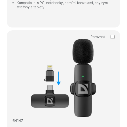
Koberečky na myš
Kompatibilní s PC, notebooky, herními konzolami, chytrými
telefony a tablety
Herní klávesnice
Herní soustavy
Gamepady
Herní myše
Porovnat
Herní streamovací mikrofony
Herní stoly
Herní ovládače
Gamepady
Herní volanty
Herní nábytek a doplňky
Příslušenství a náhradní díly k židlím
Podlahové hrací koberce
64147
Herní stoly