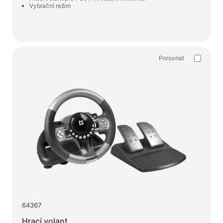
Vybrační režim
Porovnat
64367
Hrací volant