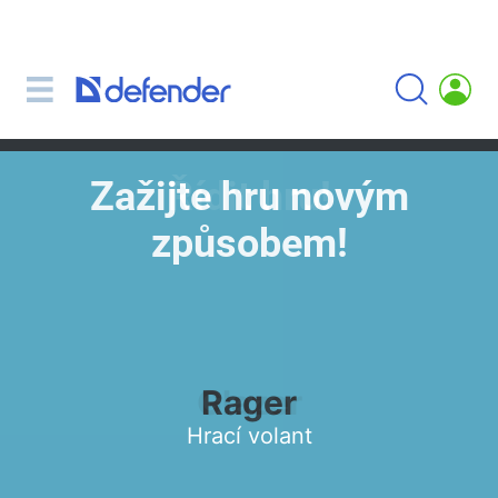
Myši, koberečky, klávesnice, sady
Sady (klávesnice + myš)
Počítačové myši
Koberečky pro myši
Zažijte hru novým
Klávesnice
způsobem!
Sluchátka, sluchátka, mikrofony
Lavalier mikrofony
Computer microphones
Bezdrátová sluchátka
Náhlavní soupravy pro mobilní zařízení
Rager
Počítačová sluchátka
Hrací volant
Sluchátka