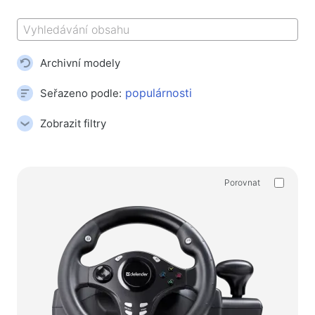
Koberečky na myš
Herní klávesnice
Herní soustavy
Archivní modely
Gamepady
Herní myše
Seřazeno podle:
Herní streamovací mikrofony
Zobrazit filtry
Herní stoly
Herní ovládače
Porovnat
Gamepady
Herní volanty
Herní nábytek a doplňky
Příslušenství a náhradní díly k židlím
Podlahové hrací koberce
Herní stoly