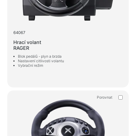
Herní židle
Počítačové komponenty
Zdroj
64067
Počítačové skříně
Hrací volant
RAGER
Ochrana napájení elektřinou
Blok pedálů - plyn a brzda
Nastavení citlivosti volantu
Napájecí prodlužovací kabely
Vybrační režim
Napěťový chránič
Napájecí proužky
Síťové filtry
Porovnat
Rozbočovač zástrčky
Stabilizátory napětí
Nabíjení, napájení
Baterie