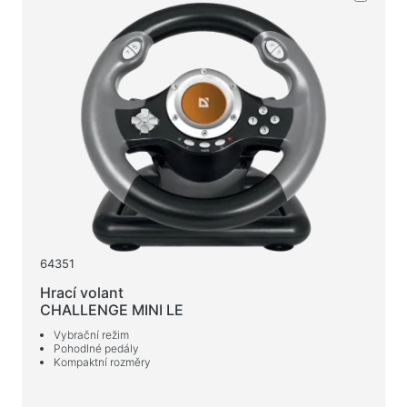
Vlhké ubrousky
Pro aktivní sport
Baterky
Sportovní zboží
Pracovní prostor a bytový nábytek
Stoly pro domácnost a kancelář
Rámy na stůl
Konferenční stolky
64351
Barové stoličky
Hrací volant
Židle pro domácnost a kancelář
CHALLENGE MINI LE
Herní stoly
Vybrační režim
Pohodlné pedály
Herní židle
Kompaktní rozměry