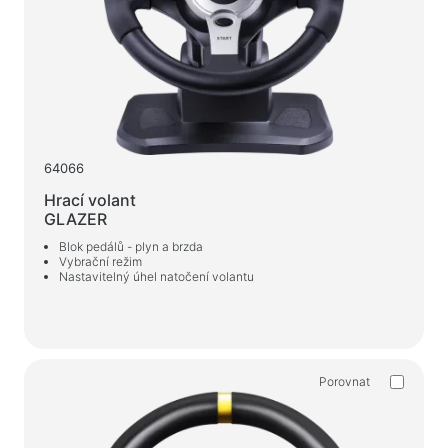
Nabíjecí zařízení v autech
Nabíjecí zařízení siťové
Kabely a adaptéry
Kabely USB
Síťové kabely
64066
Čtečky karet a rozbočovače USB
Hrací volant
GLAZER
Kabely audio/video
Blok pedálů - plyn a brzda
Přechody a adaptéry
Vybrační režim
Nastavitelný úhel natočení volantu
Zařízení automobilů
Držáky
Nabíjecí zařízení v autech
Porovnat
To auto