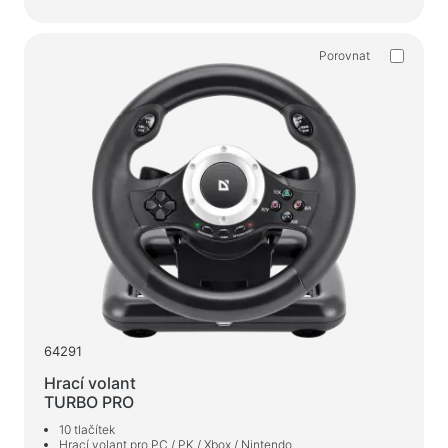
Domácí potřeby
Podlahové ramínka na oblečení
Porovnat
Testovací produkty
Masážní přístroje
64291
Hrací volant
TURBO PRO
10 tlačítek
Hrací volant pro PC / PK / Xbox / Nintendo