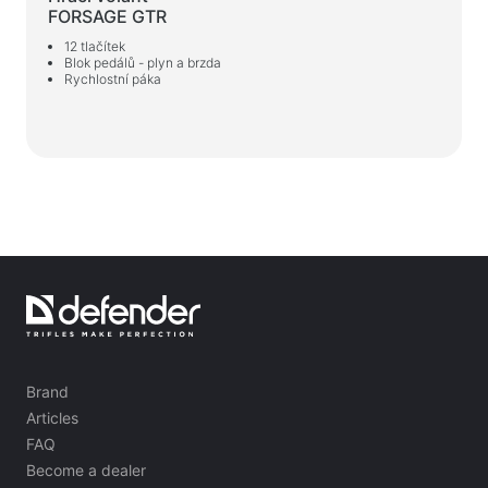
FORSAGE GTR
12 tlačítek
Blok pedálů - plyn a brzda
Rychlostní páka
Brand
Articles
FAQ
Become a dealer