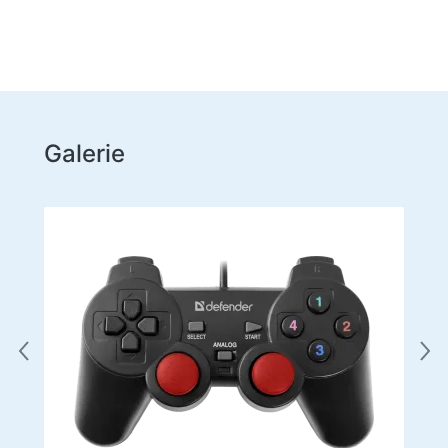
Domácí potřeby
Podlahové ramínka na oblečení
Testovací produkty
Masážní přístroje
Galerie