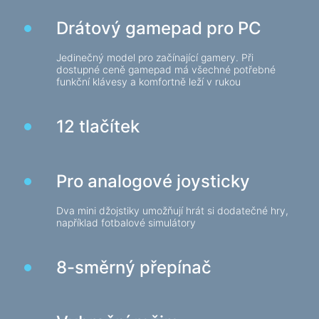
Herní židle
Drátový gamepad pro PC
Počítačové komponenty
Jedinečný model pro začínající gamery. Při
dostupné ceně gamepad má všechné potřebné
Zdroj
funkční klávesy a komfortně leží v rukou
Počítačové skříně
12 tlačítek
Ochrana napájení elektřinou
Napájecí prodlužovací kabely
Napěťový chránič
Pro analogové joysticky
Napájecí proužky
Dva mini džojstiky umožňují hrát si dodatečné hry,
Síťové filtry
například fotbalové simulátory
Rozbočovač zástrčky
Stabilizátory napětí
8-směrný přepínač
Nabíjení, napájení
Baterie