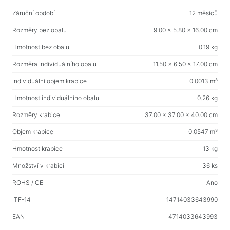
Vlhké ubrousky
Záruční období
12 měsíců
Rozměry bez obalu
9.00 x 5.80 x 16.00 cm
Pro aktivní sport
Hmotnost bez obalu
0.19 kg
Baterky
Rozměra individuálního obalu
11.50 x 6.50 x 17.00 cm
Sportovní zboží
Individuální objem krabice
0.0013 m³
Pracovní prostor a bytový nábytek
Hmotnost individuálního obalu
0.26 kg
Stoly pro domácnost a kancelář
Rozměry krabice
37.00 x 37.00 x 40.00 cm
Rámy na stůl
Objem krabice
0.0547 m³
Konferenční stolky
Hmotnost krabice
13 kg
Barové stoličky
Množství v krabici
36 ks
Židle pro domácnost a kancelář
ROHS / CE
Ano
Herní stoly
ITF-14
14714033643990
Herní židle
EAN
4714033643993