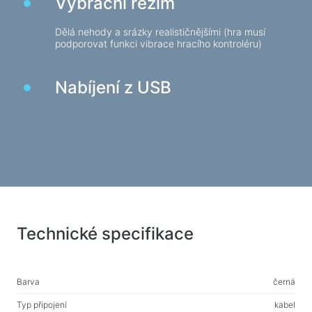
Vybrační režim
Nabíjecí zařízení v autech
Dělá nehody a srázky realističnějšími (hra musí
Nabíjecí zařízení siťové
podporovat funkci vibrace hracího kontroléru)
Kabely a adaptéry
Nabíjení z USB
Kabely USB
Síťové kabely
Čtečky karet a rozbočovače USB
Kabely audio/video
Přechody a adaptéry
Zařízení automobilů
Technické specifikace
Držáky
Nabíjecí zařízení v autech
To auto
Barva
černá
Typ připojení
kabel