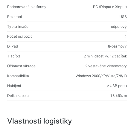
Web-kamery
Podporované platformy
PC (Dinput и Xinput)
Web-kamery
Rozhraní
USB
Batohy, tašky, držáky, další doplňky
Typ snímače
odporový
Sportovní tašky
Počet osí pozic
4
Stojany na notebooky
D-Pad
8-pásmový
Tašky a batohy na notebooky
Tlačítka
2 mini džostiky, 12 tlačítek
Cestovní batohy
Účinnost vibrace
2 vestavěné vibromotory
Kufry na kolečkách
Kompatibilita
Windows 2000/XP/Vista/7/8/10
Organizérové tašky
Nabíjení
z USB portu
Držáky do auta
Délka kabelu
1.8 ±5% m
Batohy pro studium i volný čas
Čisticí prostředky
Vlastnosti logistiky
Prostředky bezkontaktního čištění
Spraye, pěny, gely