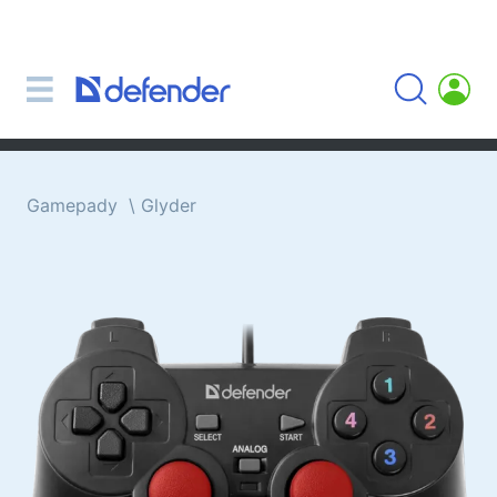
Myši, koberečky, klávesnice, sady
Sady (klávesnice + myš)
Počítačové myši
Koberečky pro myši
Klávesnice
Gamepady
Glyder
Sluchátka, sluchátka, mikrofony
Lavalier mikrofony
Computer microphones
Bezdrátová sluchátka
Náhlavní soupravy pro mobilní zařízení
Počítačová sluchátka
Sluchátka