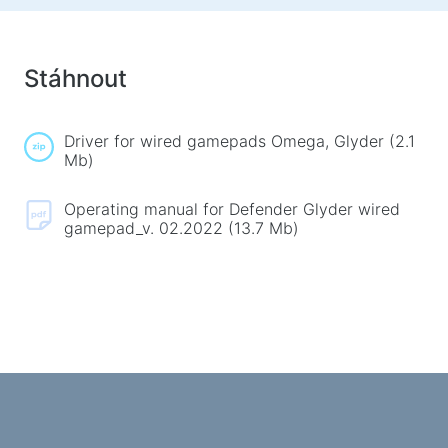
Koberečky na myš
Herní klávesnice
Herní soustavy
Stáhnout
Gamepady
Herní myše
Driver for wired gamepads Omega, Glyder (2.1
Herní streamovací mikrofony
Mb)
Herní stoly
Operating manual for Defender Glyder wired
gamepad_v. 02.2022 (13.7 Mb)
Herní ovládače
Gamepady
Herní volanty
Herní nábytek a doplňky
Příslušenství a náhradní díly k židlím
Podlahové hrací koberce
Herní stoly