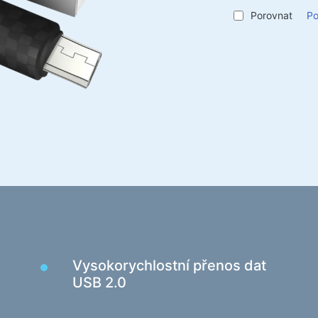
Ochrana napájení elektřinou
Prost
Porovnat
Po
Napájecí prodlužovací kabely
Spray
Napěťový chránič
Vlhké
Napájecí proužky
Síťové filtry
Pro ak
Rozbočovač zástrčky
Bater
Stabilizátory napětí
Sport
Nabíjení, napájení
Praco
Baterie
Stoly
Nabíjecí zařízení v autech
Rámy 
Nabíjecí zařízení siťové
Konfe
Barov
Vysokorychlostní přenos dat
Kabely a adaptéry
Židle
USB 2.0
Kabely USB
Herní 
Síťové kabely
Herní 