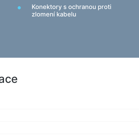
Čtečky karet a rozbočovače USB
Konektory s ochranou proti
zlomení kabelu
Kabely audio/video
Domác
Přechody a adaptéry
Podla
Zařízení automobilů
Testo
Držáky
Masážn
Nabíjecí zařízení v autech
To auto
kace