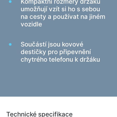
Kompaktní rozměry držáku
Web-kamery
umožňují vzít si ho s sebou
Web-kamery
na cesty a používat na jiném
Batohy, tašky, držáky, další doplňky
vozidle
Sportovní tašky
Stojany na notebooky
Součástí jsou kovové
Tašky a batohy na notebooky
destičky pro připevnění
Cestovní batohy
chytrého telefonu k držáku
Kufry na kolečkách
Organizérové tašky
Držáky do auta
Batohy pro studium i volný čas
Čisticí prostředky
Prostředky bezkontaktního čištění
Technické specifikace
Spraye, pěny, gely