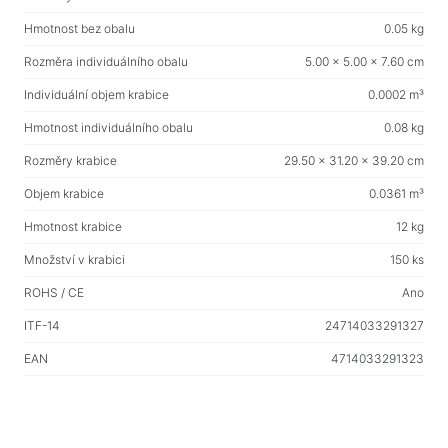
Domácí potřeby
Podlahové ramínka na oblečení
Hmotnost bez obalu
0.05 kg
Rozměra individuálního obalu
5.00 x 5.00 x 7.60 cm
Testovací produkty
Individuální objem krabice
0.0002 m³
Masážní přístroje
Hmotnost individuálního obalu
0.08 kg
Rozměry krabice
29.50 x 31.20 x 39.20 cm
Objem krabice
0.0361 m³
Hmotnost krabice
12 kg
Množství v krabici
150 ks
ROHS / CE
Ano
ITF-14
24714033291327
EAN
4714033291323