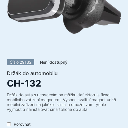
Akustické systémy
Akustické systémy 5.1
Soundbary
Akustické systémy 2.1
Rádiové přijímače
Reproduktory pro nezapomenutelné večírky
Akustické systémy 2.0
Číslo 29132
Není dostupný
Gramofony
Akustické systémy 1.0
Držák do automobilu
CH-132
Herní série
Herní volanty
Držák do auta s uchycením na mřížku deflektoru s fixací
mobilního zařízení magnetem. Vysoce kvalitní magnet udrží
Herní židle
mobilní zařízení na jakékoli silnici a umožní vám rychle
vyjmout a nainstalovat smartphone do auta.
Herní komba
Herní reproduktory
Porovnat