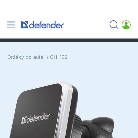
Myši, koberečky, klávesnice, sady
Sady (klávesnice + myš)
Počítačové myši
Koberečky pro myši
Klávesnice
Držáky do auta
CH-132
Sluchátka, sluchátka, mikrofony
Lavalier mikrofony
Computer microphones
Bezdrátová sluchátka
Náhlavní soupravy pro mobilní zařízení
Počítačová sluchátka
Sluchátka