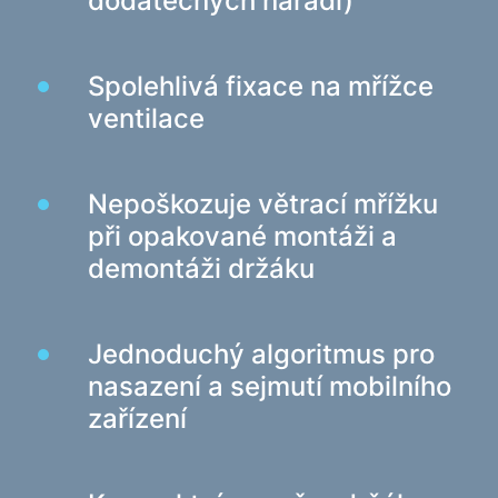
dodatečných nářadí)
Nabíjecí zařízení v autech
Nabíjecí zařízení siťové
Spolehlivá fixace na mřížce
ventilace
Kabely a adaptéry
Kabely USB
Síťové kabely
Nepoškozuje větrací mřížku
Čtečky karet a rozbočovače USB
při opakované montáži a
Kabely audio/video
demontáži držáku
Přechody a adaptéry
Zařízení automobilů
Jednoduchý algoritmus pro
Držáky
nasazení a sejmutí mobilního
Nabíjecí zařízení v autech
zařízení
To auto