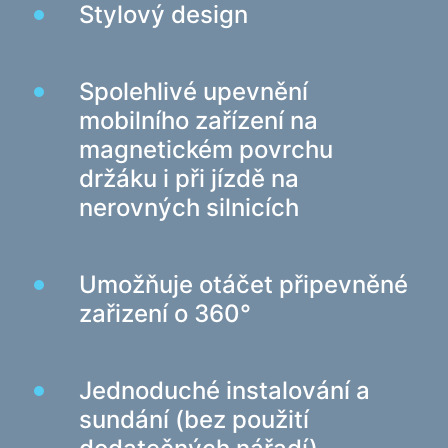
Stylový design
Herní židle
Počítačové komponenty
Spolehlivé upevnění
Zdroj
mobilního zařízení na
Počítačové skříně
magnetickém povrchu
držáku i při jízdě na
Ochrana napájení elektřinou
nerovných silnicích
Napájecí prodlužovací kabely
Napěťový chránič
Napájecí proužky
Umožňuje otáčet připevněné
Síťové filtry
zařizení o 360°
Rozbočovač zástrčky
Stabilizátory napětí
Jednoduché instalování a
sundání (bez použití
Nabíjení, napájení
Baterie