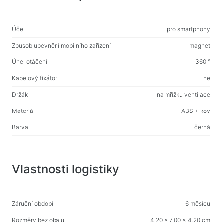
Vlhké ubrousky
Účel
pro smartphony
Pro aktivní sport
Způsob upevnění mobilního zařízení
magnet
Baterky
Úhel otáčení
360 °
Sportovní zboží
Kabelový fixátor
ne
Pracovní prostor a bytový nábytek
Držák
na mřížku ventilace
Stoly pro domácnost a kancelář
Materiál
ABS + kov
Rámy na stůl
Barva
černá
Konferenční stolky
Barové stoličky
Židle pro domácnost a kancelář
Vlastnosti logistiky
Herní stoly
Herní židle
Záruční období
6 měsíců
Rozměry bez obalu
4.20 x 7.00 x 4.20 cm