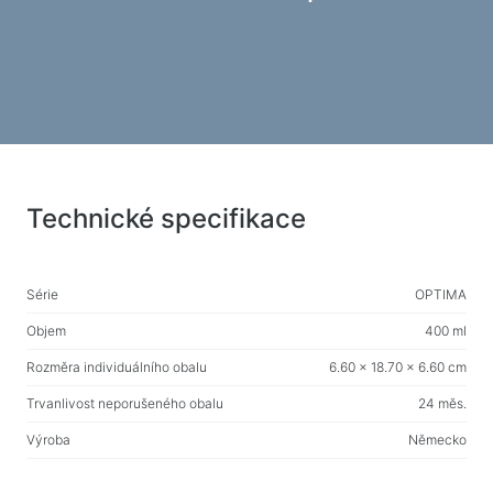
Herní židle
Počítačové komponenty
Zdroj
Počítačové skříně
Ochrana napájení elektřinou
Technické specifikace
Napájecí prodlužovací kabely
Napěťový chránič
Série
OPTIMA
Napájecí proužky
Objem
400 ml
Síťové filtry
Rozbočovač zástrčky
Rozměra individuálního obalu
6.60 x 18.70 x 6.60 cm
Stabilizátory napětí
Trvanlivost neporušeného obalu
24 měs.
Výroba
Německo
Nabíjení, napájení
Baterie