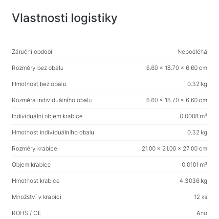
Nabíjecí zařízení v autech
Vlastnosti logistiky
Nabíjecí zařízení siťové
Záruční období
Nepodléhá
Kabely a adaptéry
Kabely USB
Rozměry bez obalu
6.60 x 18.70 x 6.60 cm
Síťové kabely
Hmotnost bez obalu
0.32 kg
Čtečky karet a rozbočovače USB
Rozměra individuálního obalu
6.60 x 18.70 x 6.60 cm
Kabely audio/video
Individuální objem krabice
0.0008 m³
Přechody a adaptéry
Hmotnost individuálního obalu
0.32 kg
Rozměry krabice
21.00 x 21.00 x 27.00 cm
Zařízení automobilů
Objem krabice
0.0101 m³
Držáky
Nabíjecí zařízení v autech
Hmotnost krabice
4.3036 kg
To auto
Množství v krabici
12 ks
ROHS / CE
Ano