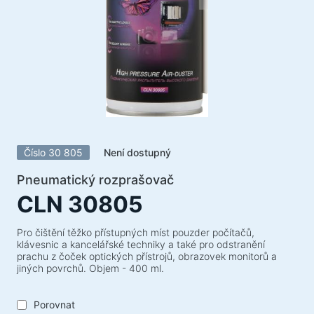
Akustické systémy
Akustické systémy 5.1
Soundbary
Akustické systémy 2.1
Rádiové přijímače
Reproduktory pro nezapomenutelné večírky
Akustické systémy 2.0
Číslo 30 805
Není dostupný
Gramofony
Akustické systémy 1.0
Pneumatický rozprašovač
CLN 30805
Herní série
Herní volanty
Pro čištění těžko přístupných míst pouzder počítačů,
klávesnic a kancelářské techniky a také pro odstranění
Herní židle
prachu z čoček optických přístrojů, obrazovek monitorů a
jiných povrchů. Objem - 400 ml.
Herní komba
Herní reproduktory
Porovnat