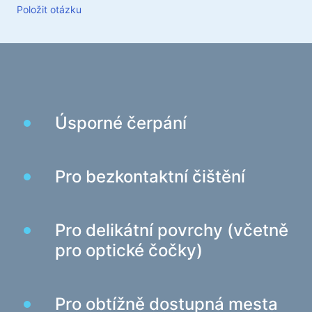
Koberečky na myš
Položit otázku
Herní klávesnice
Herní soustavy
Gamepady
Herní myše
Herní streamovací mikrofony
Úsporné čerpání
Herní stoly
Herní ovládače
Pro bezkontaktní čištění
Gamepady
Herní volanty
Pro delikátní povrchy (včetně
Herní nábytek a doplňky
pro optické čočky)
Příslušenství a náhradní díly k židlím
Podlahové hrací koberce
Pro obtížně dostupná mesta
Herní stoly