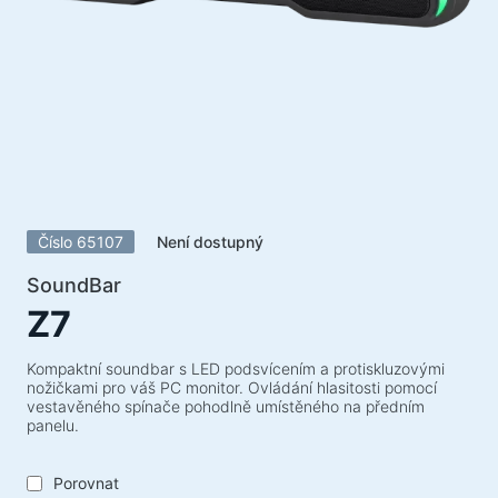
Akustické systémy
Akustické systémy 5.1
Soundbary
Akustické systémy 2.1
Rádiové přijímače
Reproduktory pro nezapomenutelné večírky
Akustické systémy 2.0
Číslo 65107
Není dostupný
Gramofony
Akustické systémy 1.0
SoundBar
Z7
Herní série
Herní volanty
Kompaktní soundbar s LED podsvícením a protiskluzovými
nožičkami pro váš PC monitor. Ovládání hlasitosti pomocí
Herní židle
vestavěného spínače pohodlně umístěného na předním
panelu.
Herní komba
Herní reproduktory
Porovnat