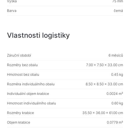
Domácí potřeby
Výška
75 mm
Podlahové ramínka na oblečení
Barva
černá
Testovací produkty
Masážní přístroje
Vlastnosti logistiky
Záruční období
6 měsíců
Rozměry bez obalu
7.00 x 7.50 x 33.00 cm
Hmotnost bez obalu
0.45 kg
Rozměra individuálního obalu
8.50 x 8.50 x 33.00 cm
Individuální objem krabice
0.0024 m³
Hmotnost individuálního obalu
0.60 kg
Rozměry krabice
35.50 x 36.00 x 61.00 cm
Objem krabice
0.0779 m³