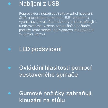
Nabíjení z USB
Herní židle
Reproduktory nepotřebují síťový zdroj napájení.
Počítačové komponenty
Stačí napojit reproduktor na USB-rozebrání a
vychutnávej zvuk. Reproduktory je třeba připojit k
Zdroj
audiorozebrání vašeho personálního počítače,
protože tento model není vybaven integrovanou
Počítačové skříně
zvukovou kartou
Ochrana napájení elektřinou
LED podsvícení
Napájecí prodlužovací kabely
Napěťový chránič
Napájecí proužky
Ovládání hlasitosti pomocí
Síťové filtry
vestavěného spínače
Rozbočovač zástrčky
Stabilizátory napětí
Gumové nožičky zabraňují
klouzání na stůlu
Nabíjení, napájení
Baterie