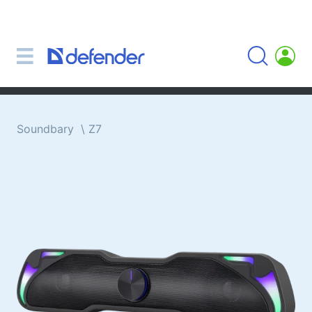
Myši, koberečky, klávesnice, sady
Sady (klávesnice + myš)
Počítačové myši
Koberečky pro myši
Klávesnice
Soundbary
Z7
Sluchátka, sluchátka, mikrofony
Lavalier mikrofony
Computer microphones
Bezdrátová sluchátka
Náhlavní soupravy pro mobilní zařízení
Počítačová sluchátka
Sluchátka