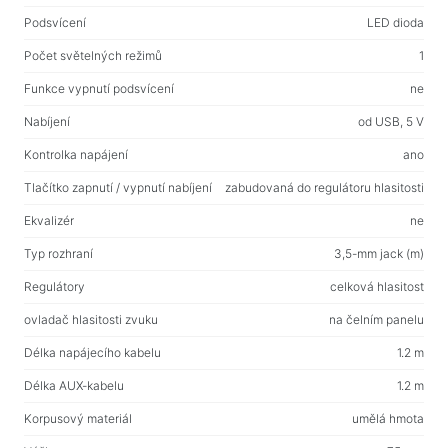
Vlhké ubrousky
Podsvícení
LED dioda
Počet světelných režimů
1
Pro aktivní sport
Funkce vypnutí podsvícení
ne
Baterky
Nabíjení
od USB, 5 V
Sportovní zboží
Kontrolka napájení
ano
Pracovní prostor a bytový nábytek
Tlačítko zapnutí / vypnutí nabíjení
zabudovaná do regulátoru hlasitosti
Stoly pro domácnost a kancelář
Ekvalizér
ne
Rámy na stůl
Typ rozhraní
3,5-mm jack (m)
Konferenční stolky
Regulátory
celková hlasitost
Barové stoličky
ovladač hlasitosti zvuku
na čelním panelu
Židle pro domácnost a kancelář
Délka napájecího kabelu
1.2 m
Herní stoly
Délka AUX-kabelu
1.2 m
Herní židle
Korpusový materiál
umělá hmota