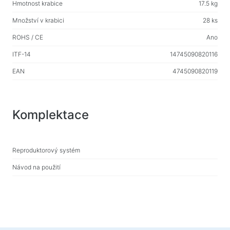
Hmotnost krabice
17.5 kg
Množství v krabici
28 ks
ROHS / CE
Ano
ITF-14
14745090820116
EAN
4745090820119
Komplektace
Reproduktorový systém
Návod na použití