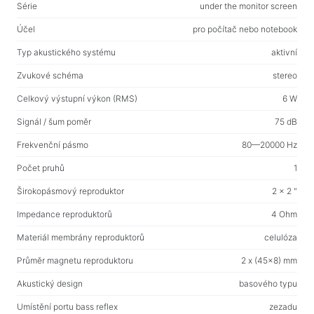
Web-kamery
Série
under the monitor screen
Web-kamery
Účel
pro počítač nebo notebook
Typ akustického systému
aktivní
Batohy, tašky, držáky, další doplňky
Zvukové schéma
stereo
Sportovní tašky
Celkový výstupní výkon (RMS)
6 W
Stojany na notebooky
Signál / šum poměr
75 dB
Tašky a batohy na notebooky
Cestovní batohy
Frekvenční pásmo
80—20000 Hz
Kufry na kolečkách
Počet pruhů
1
Organizérové tašky
Širokopásmový reproduktor
2 x 2 "
Držáky do auta
Impedance reproduktorů
4 Ohm
Batohy pro studium i volný čas
Materiál membrány reproduktorů
celulóza
Průměr magnetu reproduktoru
2 x (45x8) mm
Čisticí prostředky
Akustický design
basového typu
Prostředky bezkontaktního čištění
Spraye, pěny, gely
Umístění portu bass reflex
zezadu