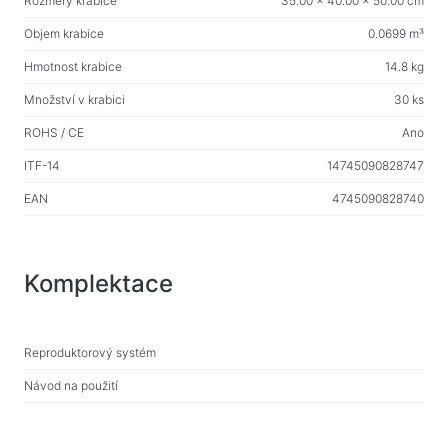
Rozměry krabice
35.00 x 40.00 x 50.00 cm
Objem krabice
0.0699 m³
Hmotnost krabice
14.8 kg
Množství v krabici
30 ks
ROHS / CE
Ano
ITF-14
14745090828747
EAN
4745090828740
Komplektace
Reproduktorový systém
Návod na použití