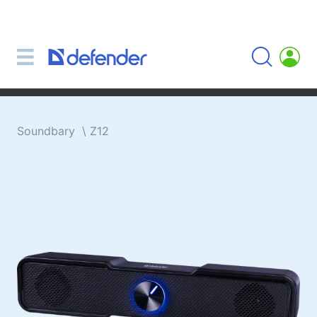
Myši, koberečky, klávesnice, sady
Sady (klávesnice + myš)
Počítačové myši
Koberečky pro myši
Klávesnice
Soundbary
Z12
Sluchátka, sluchátka, mikrofony
Lavalier mikrofony
Computer microphones
Bezdrátová sluchátka
Náhlavní soupravy pro mobilní zařízení
Počítačová sluchátka
Sluchátka