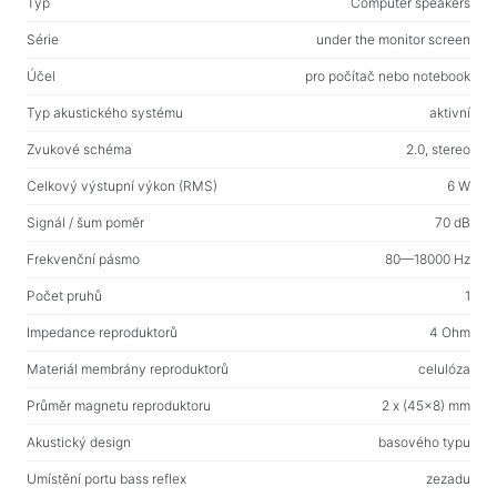
Typ
Computer speakers
Web-kamery
Web-kamery
Série
under the monitor screen
Účel
pro počítač nebo notebook
Batohy, tašky, držáky, další doplňky
Typ akustického systému
aktivní
Sportovní tašky
Zvukové schéma
2.0, stereo
Stojany na notebooky
Celkový výstupní výkon (RMS)
6 W
Tašky a batohy na notebooky
Signál / šum poměr
70 dB
Cestovní batohy
Frekvenční pásmo
80—18000 Hz
Kufry na kolečkách
Organizérové tašky
Počet pruhů
1
Držáky do auta
Impedance reproduktorů
4 Ohm
Batohy pro studium i volný čas
Materiál membrány reproduktorů
celulóza
Průměr magnetu reproduktoru
2 x (45x8) mm
Čisticí prostředky
Akustický design
basového typu
Prostředky bezkontaktního čištění
Umístění portu bass reflex
zezadu
Spraye, pěny, gely