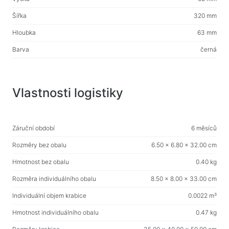
Domácí potřeby
Podlahové ramínka na oblečení
Šířka
320 mm
Hloubka
63 mm
Testovací produkty
Barva
černá
Masážní přístroje
Vlastnosti logistiky
Záruční období
6 měsíců
Rozměry bez obalu
6.50 x 6.80 x 32.00 cm
Hmotnost bez obalu
0.40 kg
Rozměra individuálního obalu
8.50 x 8.00 x 33.00 cm
Individuální objem krabice
0.0022 m³
Hmotnost individuálního obalu
0.47 kg