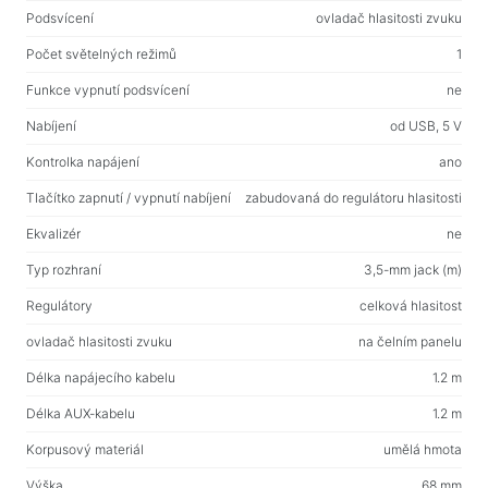
Podsvícení
ovladač hlasitosti zvuku
Vlhké ubrousky
Počet světelných režimů
1
Pro aktivní sport
Funkce vypnutí podsvícení
ne
Baterky
Nabíjení
od USB, 5 V
Sportovní zboží
Kontrolka napájení
ano
Tlačítko zapnutí / vypnutí nabíjení
zabudovaná do regulátoru hlasitosti
Pracovní prostor a bytový nábytek
Stoly pro domácnost a kancelář
Ekvalizér
ne
Rámy na stůl
Typ rozhraní
3,5-mm jack (m)
Konferenční stolky
Regulátory
celková hlasitost
Barové stoličky
ovladač hlasitosti zvuku
na čelním panelu
Židle pro domácnost a kancelář
Délka napájecího kabelu
1.2 m
Herní stoly
Délka AUX-kabelu
1.2 m
Herní židle
Korpusový materiál
umělá hmota
Výška
68 mm