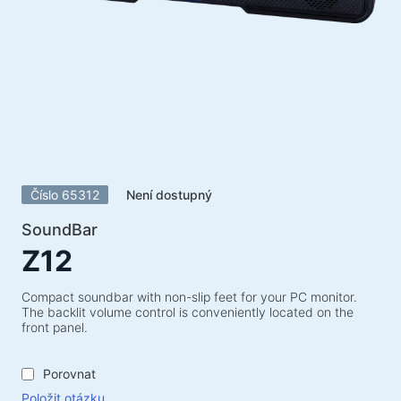
Akustické systémy
Akustické systémy 5.1
Soundbary
Akustické systémy 2.1
Rádiové přijímače
Reproduktory pro nezapomenutelné večírky
Akustické systémy 2.0
Číslo 65312
Není dostupný
Gramofony
Akustické systémy 1.0
SoundBar
Z12
Herní série
Herní volanty
Compact soundbar with non-slip feet for your PC monitor.
The backlit volume control is conveniently located on the
Herní židle
front panel.
Herní komba
Porovnat
Herní reproduktory
Položit otázku