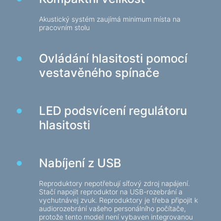
Herní židle
Akustický systém zaujímá minimum místa na
pracovním stolu
Počítačové komponenty
Zdroj
Ovládání hlasitosti pomocí
Počítačové skříně
vestavěného spínače
Ochrana napájení elektřinou
Napájecí prodlužovací kabely
LED podsvícení regulátoru
Napěťový chránič
hlasitosti
Napájecí proužky
Síťové filtry
Nabíjení z USB
Rozbočovač zástrčky
Stabilizátory napětí
Reproduktory nepotřebují síťový zdroj napájení.
Stačí napojit reproduktor na USB-rozebrání a
vychutnávej zvuk. Reproduktory je třeba připojit k
Nabíjení, napájení
audiorozebrání vašeho personálního počítače,
protože tento model není vybaven integrovanou
Baterie