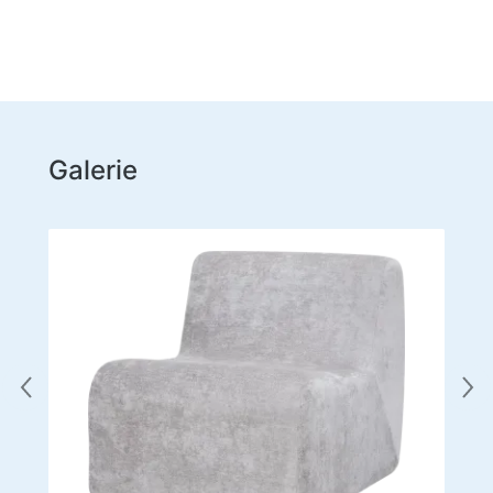
Domácí potřeby
Podlahové ramínka na oblečení
Testovací produkty
Masážní přístroje
Galerie