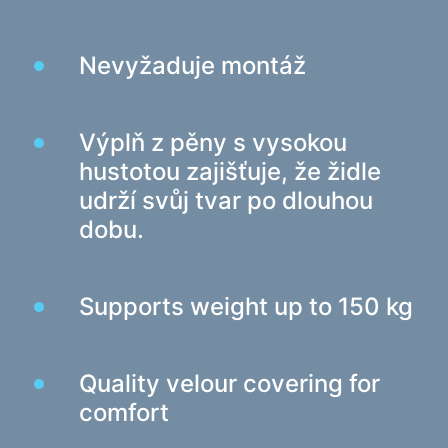
Herní židle
Nevyžaduje montáž
Počítačové komponenty
Zdroj
Počítačové skříně
Výplň z pěny s vysokou
hustotou zajišťuje, že židle
Ochrana napájení elektřinou
udrží svůj tvar po dlouhou
Napájecí prodlužovací kabely
dobu.
Napěťový chránič
Napájecí proužky
Supports weight up to 150 kg
Síťové filtry
Rozbočovač zástrčky
Stabilizátory napětí
Quality velour covering for
comfort
Nabíjení, napájení
Baterie