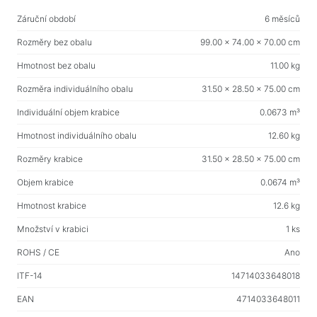
Vlhké ubrousky
Záruční období
6 měsíců
Rozměry bez obalu
99.00 x 74.00 x 70.00 cm
Pro aktivní sport
Hmotnost bez obalu
11.00 kg
Baterky
Rozměra individuálního obalu
31.50 x 28.50 x 75.00 cm
Sportovní zboží
Individuální objem krabice
0.0673 m³
Pracovní prostor a bytový nábytek
Hmotnost individuálního obalu
12.60 kg
Stoly pro domácnost a kancelář
Rozměry krabice
31.50 x 28.50 x 75.00 cm
Rámy na stůl
Objem krabice
0.0674 m³
Konferenční stolky
Hmotnost krabice
12.6 kg
Barové stoličky
Množství v krabici
1 ks
Židle pro domácnost a kancelář
ROHS / CE
Ano
Herní stoly
ITF-14
14714033648018
Herní židle
EAN
4714033648011