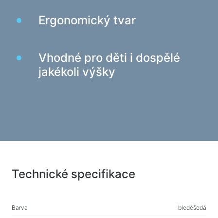
Nabíjecí zařízení v autech
Ergonomický tvar
Nabíjecí zařízení siťové
Kabely a adaptéry
Vhodné pro děti i dospělé
Kabely USB
jakékoli výšky
Síťové kabely
Čtečky karet a rozbočovače USB
Kabely audio/video
Přechody a adaptéry
Zařízení automobilů
Držáky
Technické specifikace
Nabíjecí zařízení v autech
To auto
Barva
bleděšedá