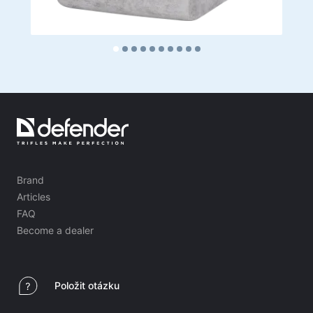
Brand
Articles
FAQ
Become a dealer
Položit otázku