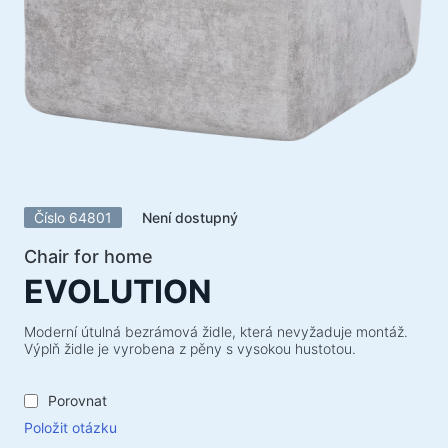
Akustické systémy
Akustické systémy 5.1
Soundbary
Akustické systémy 2.1
Rádiové přijímače
Reproduktory pro nezapomenutelné večírky
Akustické systémy 2.0
Číslo 64801
Není dostupný
Gramofony
Akustické systémy 1.0
Chair for home
EVOLUTION
Herní série
Herní volanty
Moderní útulná bezrámová židle, která nevyžaduje montáž.
Výplň židle je vyrobena z pěny s vysokou hustotou.
Herní židle
Herní komba
Porovnat
Herní reproduktory
Položit otázku