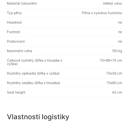
Web-kamery
Materiál čalounění
měkký velur
Web-kamery
Typ pěny
Pěna s vysokou hustotou
Headrest
ne
Batohy, tašky, držáky, další doplňky
Footrest
ne
Sportovní tašky
Podsvícení
ne
Stojany na notebooky
Tašky a batohy na notebooky
Maximální váha
150 kg
Cestovní batohy
Celkové rozměry (šířka x hloubka x
70x99x74 cm
výška)
Kufry na kolečkách
Rozměry opěradla (šířka x výška)
70х36 cm
Organizérové tašky
Rozměry sedáku (šířka x hloubka)
70х60 cm
Držáky do auta
Seat height
45 cm
Batohy pro studium i volný čas
Čisticí prostředky
Vlastnosti logistiky
Prostředky bezkontaktního čištění
Spraye, pěny, gely