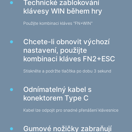
Technické zablokování
Web-kamery
klávesy WIN během hry
Web-kamery
Použijte kombinaci kláves "FN+WIN"
Batohy, tašky, držáky, další doplňky
Sportovní tašky
Chcete-li obnovit výchozí
Stojany na notebooky
nastavení, použijte
Tašky a batohy na notebooky
kombinaci kláves FN2+ESC
Cestovní batohy
Kufry na kolečkách
Stiskněte a podržte tlačítka po dobu 3 sekund
Organizérové tašky
Držáky do auta
Odnímatelný kabel s
Batohy pro studium i volný čas
konektorem Type C
Kabel lze odpojit pro snadné přenášení klávesnice
Čisticí prostředky
Prostředky bezkontaktního čištění
Gumové nožičky zabraňují
Spraye, pěny, gely