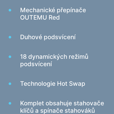
Herní židle
Mechanické přepínače
OUTEMU Red
Počítačové komponenty
Zdroj
Počítačové skříně
Duhové podsvícení
Ochrana napájení elektřinou
Napájecí prodlužovací kabely
18 dynamických režimů
Napěťový chránič
podsvícení
Napájecí proužky
Síťové filtry
Technologie Hot Swap
Rozbočovač zástrčky
Stabilizátory napětí
Komplet obsahuje stahovače
Nabíjení, napájení
klíčů a spínače stahováků
Baterie