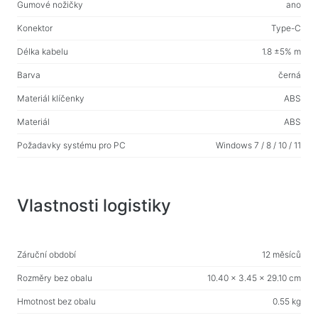
Gumové nožičky
ano
Konektor
Type-C
Délka kabelu
1.8 ±5% m
Barva
černá
Materiál klíčenky
ABS
Materiál
ABS
Požadavky systému pro PC
Windows 7 / 8 / 10 / 11
Vlastnosti logistiky
Záruční období
12 měsíců
Rozměry bez obalu
10.40 x 3.45 x 29.10 cm
Hmotnost bez obalu
0.55 kg