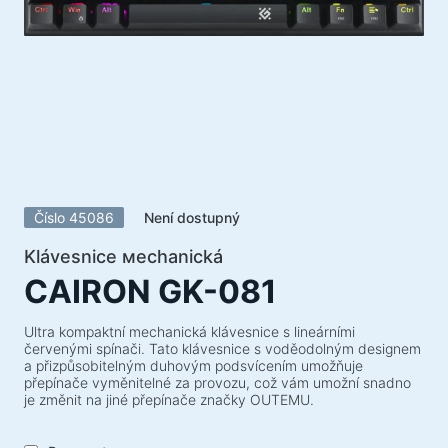
Akustické systémy
Akustické systémy 5.1
Soundbary
Akustické systémy 2.1
Rádiové přijímače
Reproduktory pro nezapomenutelné večírky
Akustické systémy 2.0
Číslo 45086
Není dostupný
Gramofony
Akustické systémy 1.0
Klávesnice мechanická
CAIRON GK-081
Herní série
Herní volanty
Ultra kompaktní mechanická klávesnice s lineárními
červenými spínači. Tato klávesnice s voděodolným designem
Herní židle
a přizpůsobitelným duhovým podsvícením umožňuje
přepínače vyměnitelné za provozu, což vám umožní snadno
Herní komba
je změnit na jiné přepínače značky OUTEMU.
Herní reproduktory