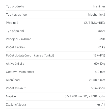
Domácí potřeby
Typ produktu
hraní her
Podlahové ramínka na oblečení
Typ klávesnice
Mechanická
Testovací produkty
Přepínač
OUTEMU+RED
Masážní přístroje
Typ připojení
kabel
Připojení k rozhraní
USB
Počet tlačítek
61 ks
Počet dodatečných kláves (funkcí)
12 (+FN)
Aktivační síla
60±10 g
Cestovní vzdálenost
4.0 mm
Akční bod
2.0±0.6 mm
Počet stisknutí
50 milionů
Napájení
5 V / 200 mA DC, z USB portu
Ztužující žebra
vnitřní