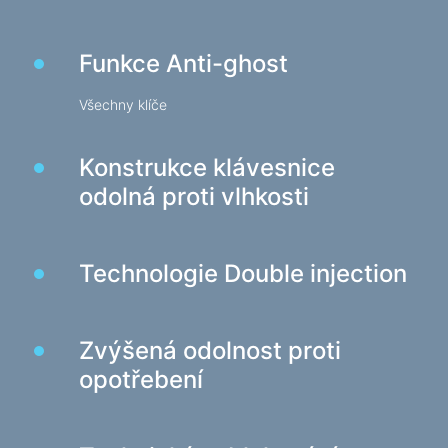
Nabíjecí zařízení v autech
Nabíjecí zařízení siťové
Funkce Anti-ghost
Všechny klíče
Kabely a adaptéry
Kabely USB
Konstrukce klávesnice
Síťové kabely
odolná proti vlhkosti
Čtečky karet a rozbočovače USB
Kabely audio/video
Přechody a adaptéry
Technologie Double injection
Zařízení automobilů
Držáky
Zvýšená odolnost proti
Nabíjecí zařízení v autech
opotřebení
To auto