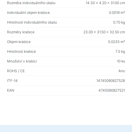
Rozměra individuálního obalu
14.30 x 4.20 x 31.00 cm
Individuální objem krabice
0.0019 m³
Hmotnost individuálního obalu
0.70 kg
Rozměry krabice
23.00 x 31.50 x 32.50 cm
Objem krabice
0.0235 m³
Hmotnost krabice
7.5 kg
Množství v krabici
10 ks
ROHS / CE
Ano
ITF-14
14745090827528
EAN
4745090827521