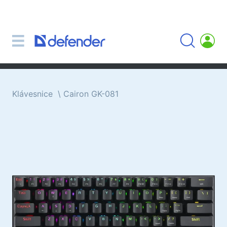
Myši, koberečky, klávesnice, sady
Sady (klávesnice + myš)
Počítačové myši
Koberečky pro myši
Klávesnice
Klávesnice
Cairon GK-081
Sluchátka, sluchátka, mikrofony
Lavalier mikrofony
Computer microphones
Bezdrátová sluchátka
Náhlavní soupravy pro mobilní zařízení
Počítačová sluchátka
Sluchátka