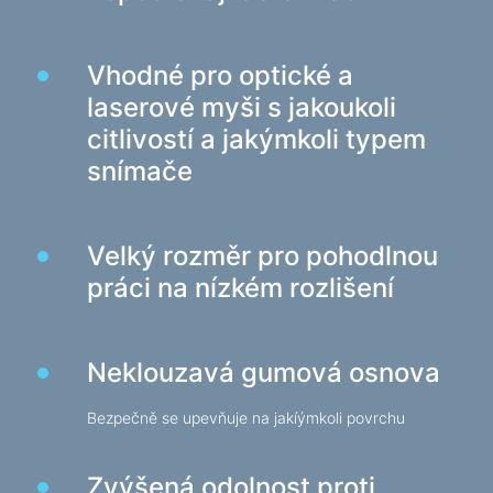
Herní židle
Vhodné pro optické a
Počítačové komponenty
laserové myši s jakoukoli
Zdroj
citlivostí a jakýmkoli typem
Počítačové skříně
snímače
Ochrana napájení elektřinou
Napájecí prodlužovací kabely
Velký rozměr pro pohodlnou
Napěťový chránič
práci na nízkém rozlišení
Napájecí proužky
Síťové filtry
Rozbočovač zástrčky
Neklouzavá gumová osnova
Stabilizátory napětí
Bezpečně se upevňuje na jakíýmkoli povrchu
Nabíjení, napájení
Zvýšená odolnost proti
Baterie