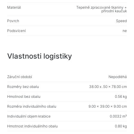
Web-kamery
Materiál
Tepelně zpracované tkaniny +
Web-kamery
přírodní kaučuk
Povrch
Speed
Batohy, tašky, držáky, další doplňky
Podsvícení
ne
Sportovní tašky
Stojany na notebooky
Tašky a batohy na notebooky
Vlastnosti logistiky
Cestovní batohy
Kufry na kolečkách
Záruční období
Nepodléhá
Organizérové tašky
Rozměry bez obalu
38.00 x .50 x 78.00 cm
Držáky do auta
Hmotnost bez obalu
0.56 kg
Batohy pro studium i volný čas
Rozměra individuálního obalu
9.00 x 39.00 x 9.00 cm
Čisticí prostředky
Individuální objem krabice
0.0032 m³
Prostředky bezkontaktního čištění
Hmotnost individuálního obalu
0.80 kg
Spraye, pěny, gely