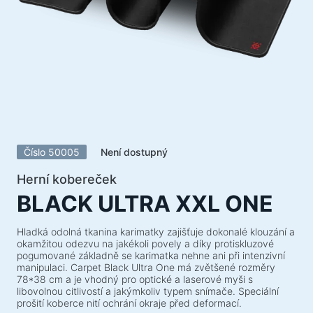
Akustické systémy
Akustické systémy 5.1
Soundbary
Akustické systémy 2.1
Rádiové přijímače
Reproduktory pro nezapomenutelné večírky
Akustické systémy 2.0
Číslo 50005
Není dostupný
Gramofony
Akustické systémy 1.0
Herní kobereček
BLACK ULTRA XXL ONE
Herní série
Herní volanty
Hladká odolná tkanina karimatky zajišťuje dokonalé klouzání a
okamžitou odezvu na jakékoli povely a díky protiskluzové
Herní židle
pogumované základně se karimatka nehne ani při intenzivní
manipulaci. Carpet Black Ultra One má zvětšené rozměry
Herní komba
78*38 cm a je vhodný pro optické a laserové myši s
libovolnou citlivostí a jakýmkoliv typem snímače. Speciální
Herní reproduktory
prošití koberce nití ochrání okraje před deformací.