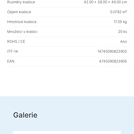
Rozměry krabice
42.00 x 38.00 x 49.00 cm
Vlhké ubrousky
Objem krabice
0.0782 m³
Pro aktivní sport
Hmotnost krabice
17.05 kg
Baterky
Množství v krabici
20 ks
Sportovní zboží
ROHS / CE
Ano
ITF-14
14745090823902
Pracovní prostor a bytový nábytek
EAN
4745090823905
Stoly pro domácnost a kancelář
Rámy na stůl
Konferenční stolky
Barové stoličky
Židle pro domácnost a kancelář
Herní stoly
Galerie
Herní židle