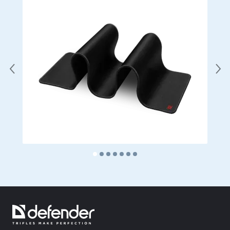
Domácí potřeby
Podlahové ramínka na oblečení
Testovací produkty
Masážní přístroje