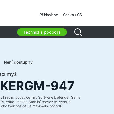
kamery
Přihlásit se
Česko / CS
kamery
Technická podpora
, tašky, držáky, další doplňky
ovní tašky
ny na notebooky
 a batohy na notebooky
Není dostupný
vní batohy
 na kolečkách
ací myš
izérové tašky
OKERGM-947
y do auta
y pro studium i volný čas
š s hracím podsvícením. Software Defender Game
PI, editor maker. Stabilní provoz při vysoké
ický tvar poskytuje maximální pohodlí.
cí prostředky