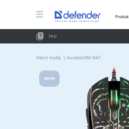
Myši, koberečky, klávesnice, sady
Produk
Sady (klávesnice + myš)
Počítačové myši
FAQ
Koberečky pro myši
Klávesnice
Herní myše
InvokerGM-947
Sluchátka, sluchátka, mikrofony
Lavalier mikrofony
ARCHIV
Computer microphones
Bezdrátová sluchátka
Náhlavní soupravy pro mobilní zařízení
Počítačová sluchátka
Sluchátka