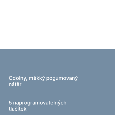
í potřeby
hové ramínka na oblečení
vací produkty
í přístroje
Odolný, měkký pogumovaný
nátěr
5 naprogramovatelných
tlačítek