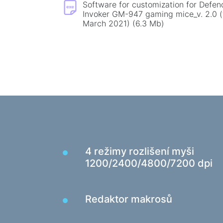
Software for customization for Defe
Koberečky na myš
Invoker GM-947 gaming mice_v. 2.0 (
March 2021) (6.3 Mb)
Herní klávesnice
Herní soustavy
Gamepady
Herní myše
Herní streamovací mikrofony
Herní stoly
4 režimy rozlišení myši
1200/2400/4800/7200 dpi
Redaktor makrosů