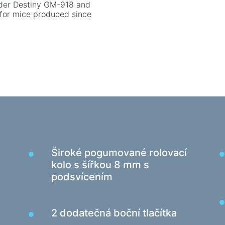
nder Destiny GM-918 and
Čtečky karet a rozbočovače USB
for mice produced since
Kabely audio/video
Domác
Přechody a adaptéry
Podla
Zařízení automobilů
Testo
Držáky
Masážn
Nabíjecí zařízení v autech
To auto
Široké pogumované rolovací
kolo s šířkou 8 mm s
podsvícením
2 dodatečná boční tlačítka