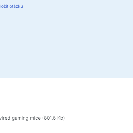
ředky bezkontaktního čištění
ložit otázku
e, pěny, gely
 ubrousky
tivní sport
ky
ovní zboží
vní prostor a bytový nábytek
 pro domácnost a kancelář
na stůl
renční stolky
é stoličky
 pro domácnost a kancelář
wired gaming mice (801.6 Kb)
stoly
židle