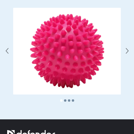
Web-kamery
Web-kamery
Batohy, tašky, držáky, další doplňky
Sportovní tašky
Stojany na notebooky
Tašky a batohy na notebooky
Cestovní batohy
Kufry na kolečkách
Organizérové tašky
Držáky do auta
Batohy pro studium i volný čas
Čisticí prostředky
Prostředky bezkontaktního čištění
Spraye, pěny, gely