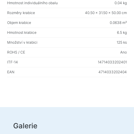
Hmotnost individuálního obalu
0.04 kg
Nabíjecí zařízení v autech
Rozměry krabice
40.50 x 31.50 x 50.00 cm
Nabíjecí zařízení siťové
Objem krabice
0.0638 m³
Kabely a adaptéry
Hmotnost krabice
6.5 kg
Kabely USB
Množství v krabici
125 ks
Síťové kabely
ROHS / CE
Ano
Čtečky karet a rozbočovače USB
ITF-14
14714033202401
Kabely audio/video
EAN
4714033202404
Přechody a adaptéry
Zařízení automobilů
Držáky
Nabíjecí zařízení v autech
To auto
Galerie