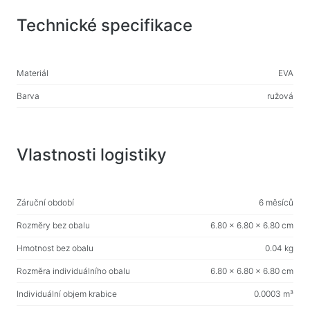
Herní židle
Technické specifikace
Počítačové komponenty
Zdroj
Materiál
EVA
Počítačové skříně
Barva
ružová
Ochrana napájení elektřinou
Napájecí prodlužovací kabely
Vlastnosti logistiky
Napěťový chránič
Napájecí proužky
Záruční období
6 měsíců
Síťové filtry
Rozměry bez obalu
6.80 x 6.80 x 6.80 cm
Rozbočovač zástrčky
Hmotnost bez obalu
0.04 kg
Stabilizátory napětí
Rozměra individuálního obalu
6.80 x 6.80 x 6.80 cm
Nabíjení, napájení
Individuální objem krabice
0.0003 m³
Baterie