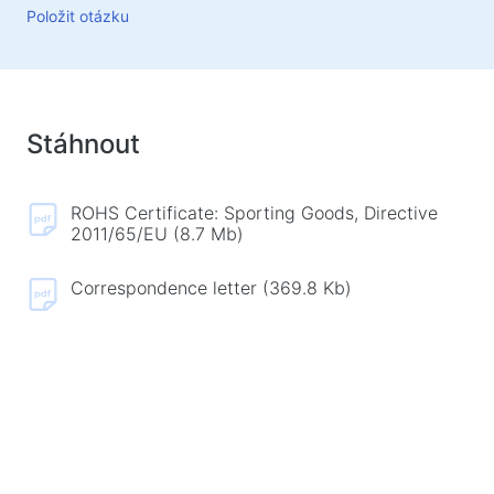
Koberečky na myš
Položit otázku
Herní klávesnice
Herní soustavy
Gamepady
Herní myše
Stáhnout
Herní streamovací mikrofony
Herní stoly
ROHS Certificate: Sporting Goods, Directive
2011/65/EU (8.7 Mb)
Herní ovládače
Correspondence letter (369.8 Kb)
Gamepady
Herní volanty
Herní nábytek a doplňky
Příslušenství a náhradní díly k židlím
Podlahové hrací koberce
Herní stoly