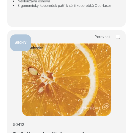
Neklouzavá osnova
Ergonomický kobereček patří k sérii koberečků Opti-laser
Porovnat
ARCHIV
50412