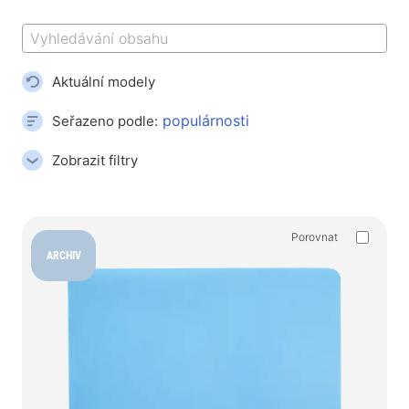
Koberečky na myš
Herní klávesnice
Herní soustavy
Aktuální modely
Gamepady
Herní myše
Seřazeno podle:
Herní streamovací mikrofony
Zobrazit filtry
Herní stoly
Herní ovládače
Porovnat
Gamepady
ARCHIV
Herní volanty
Herní nábytek a doplňky
Příslušenství a náhradní díly k židlím
Podlahové hrací koberce
Herní stoly