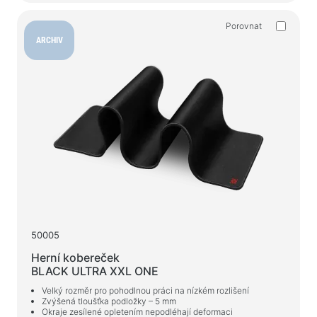
Vlhké ubrousky
Porovnat
ARCHIV
Pro aktivní sport
Baterky
Sportovní zboží
Pracovní prostor a bytový nábytek
Stoly pro domácnost a kancelář
Rámy na stůl
Konferenční stolky
Barové stoličky
50005
Židle pro domácnost a kancelář
Herní kobereček
Herní stoly
BLACK ULTRA XXL ONE
Herní židle
Velký rozměr pro pohodlnou práci na nízkém rozlišení
Zvýšená tloušťka podložky – 5 mm
Okraje zesílené opletením nepodléhají deformaci