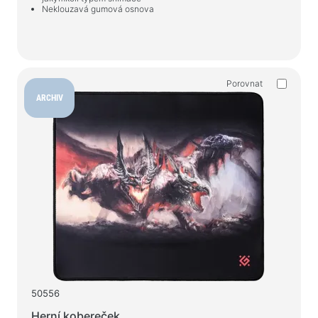
Neklouzavá gumová osnova
Porovnat
ARCHIV
50556
Herní kobereček