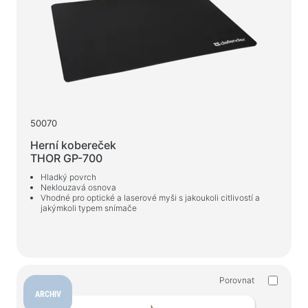
50070
Herní kobereček
THOR GP-700
Hladký povrch
Neklouzavá osnova
Vhodné pro optické a laserové myši s jakoukoli citlivostí a
jakýmkoli typem snímače
Porovnat
ARCHIV