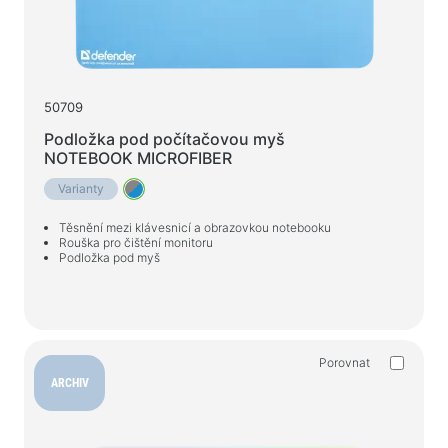
Herní židle
Počítačové komponenty
Zdroj
50709
Počítačové skříně
Podložka pod počítačovou myš
NOTEBOOK MICROFIBER
Ochrana napájení elektřinou
Varianty
Napájecí prodlužovací kabely
Těsnění mezi klávesnicí a obrazovkou notebooku
Napěťový chránič
Rouška pro čištění monitoru
Podložka pod myš
Napájecí proužky
Síťové filtry
Rozbočovač zástrčky
Stabilizátory napětí
Porovnat
ARCHIV
Nabíjení, napájení
Baterie