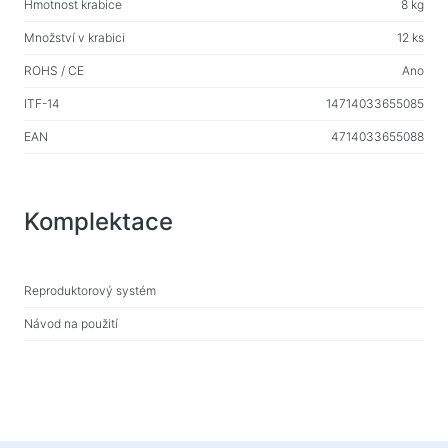
Hmotnost krabice
8 kg
Množství v krabici
12 ks
ROHS / CE
Ano
ITF-14
14714033655085
EAN
4714033655088
Komplektace
Reproduktorový systém
Návod na použití