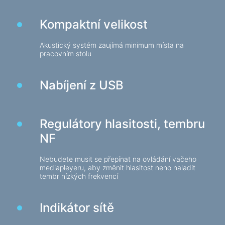
Herní židle
Kompaktní velikost
Počítačové komponenty
Akustický systém zaujímá minimum místa na
Zdroj
pracovním stolu
Počítačové skříně
Nabíjení z USB
Ochrana napájení elektřinou
Napájecí prodlužovací kabely
Regulátory hlasitosti, tembru
Napěťový chránič
NF
Napájecí proužky
Síťové filtry
Nebudete musit se přepínat na ovládání vačeho
Rozbočovač zástrčky
mediapleyeru, aby změnit hlasitost neno naladit
tembr nízkých frekvencí
Stabilizátory napětí
Indikátor sítě
Nabíjení, napájení
Baterie