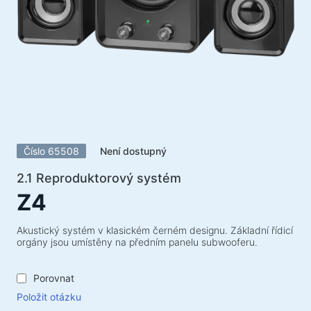
Akustické systémy
Akustické systémy 5.1
Soundbary
Akustické systémy 2.1
Rádiové přijímače
Reproduktory pro nezapomenutelné večírky
Akustické systémy 2.0
Číslo 65508
Není dostupný
Gramofony
Akustické systémy 1.0
2.1 Reproduktorový systém
Z4
Herní série
Herní volanty
Akustický systém v klasickém černém designu. Základní řídicí
orgány jsou umístěny na předním panelu subwooferu.
Herní židle
Herní komba
Porovnat
Herní reproduktory
Položit otázku