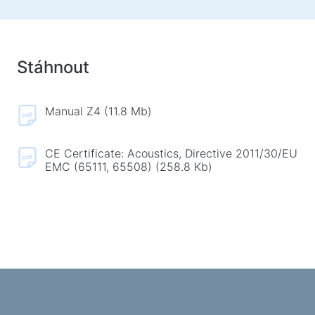
Koberečky na myš
Herní klávesnice
Herní soustavy
Stáhnout
Gamepady
Herní myše
Herní streamovací mikrofony
Manual Z4 (11.8 Mb)
Herní stoly
CE Certificate: Acoustics, Directive 2011/30/EU
Herní ovládače
EMC (65111, 65508) (258.8 Kb)
Gamepady
Herní volanty
Herní nábytek a doplňky
Příslušenství a náhradní díly k židlím
Podlahové hrací koberce
Herní stoly