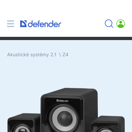
Myši, koberečky, klávesnice, sady
Sady (klávesnice + myš)
Počítačové myši
Koberečky pro myši
Klávesnice
Akustické systémy 2.1
Z4
Sluchátka, sluchátka, mikrofony
Lavalier mikrofony
Computer microphones
Bezdrátová sluchátka
Náhlavní soupravy pro mobilní zařízení
Počítačová sluchátka
Sluchátka