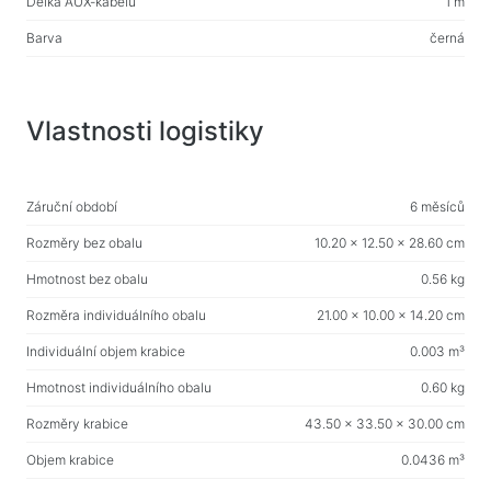
Domácí potřeby
Délka AUX-kabelu
1 m
Podlahové ramínka na oblečení
Barva
černá
Testovací produkty
Masážní přístroje
Vlastnosti logistiky
Záruční období
6 měsíců
Rozměry bez obalu
10.20 x 12.50 x 28.60 cm
Hmotnost bez obalu
0.56 kg
Rozměra individuálního obalu
21.00 x 10.00 x 14.20 cm
Individuální objem krabice
0.003 m³
Hmotnost individuálního obalu
0.60 kg
Rozměry krabice
43.50 x 33.50 x 30.00 cm
Objem krabice
0.0436 m³