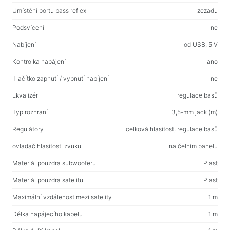
Vlhké ubrousky
Umístění portu bass reflex
zezadu
Podsvícení
ne
Pro aktivní sport
Nabíjení
od USB, 5 V
Baterky
Kontrolka napájení
ano
Sportovní zboží
Tlačítko zapnutí / vypnutí nabíjení
ne
Pracovní prostor a bytový nábytek
Ekvalizér
regulace basů
Stoly pro domácnost a kancelář
Typ rozhraní
3,5-mm jack (m)
Rámy na stůl
Regulátory
celková hlasitost, regulace basů
Konferenční stolky
ovladač hlasitosti zvuku
na čelním panelu
Barové stoličky
Materiál pouzdra subwooferu
Plast
Židle pro domácnost a kancelář
Materiál pouzdra satelitu
Plast
Herní stoly
Maximální vzdálenost mezi satelity
1 m
Herní židle
Délka napájecího kabelu
1 m