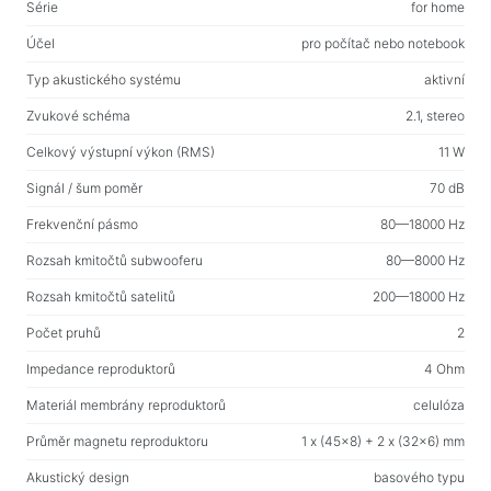
Web-kamery
Série
for home
Web-kamery
Účel
pro počítač nebo notebook
Typ akustického systému
aktivní
Batohy, tašky, držáky, další doplňky
Zvukové schéma
2.1, stereo
Sportovní tašky
Celkový výstupní výkon (RMS)
11 W
Stojany na notebooky
Signál / šum poměr
70 dB
Tašky a batohy na notebooky
Frekvenční pásmo
80—18000 Hz
Cestovní batohy
Kufry na kolečkách
Rozsah kmitočtů subwooferu
80—8000 Hz
Organizérové tašky
Rozsah kmitočtů satelitů
200—18000 Hz
Držáky do auta
Počet pruhů
2
Batohy pro studium i volný čas
Impedance reproduktorů
4 Ohm
Materiál membrány reproduktorů
celulóza
Čisticí prostředky
Průměr magnetu reproduktoru
1 x (45x8) + 2 x (32x6) mm
Prostředky bezkontaktního čištění
Akustický design
basového typu
Spraye, pěny, gely