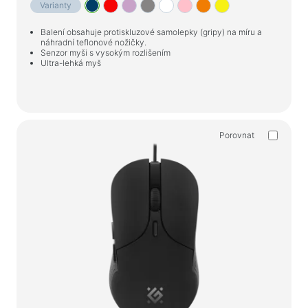
Domácí potřeby
Varianty
Podlahové ramínka na oblečení
Balení obsahuje protiskluzové samolepky (gripy) na míru a
náhradní teflonové nožičky.
Senzor myši s vysokým rozlišením
Testovací produkty
Ultra-lehká myš
Masážní přístroje
Porovnat