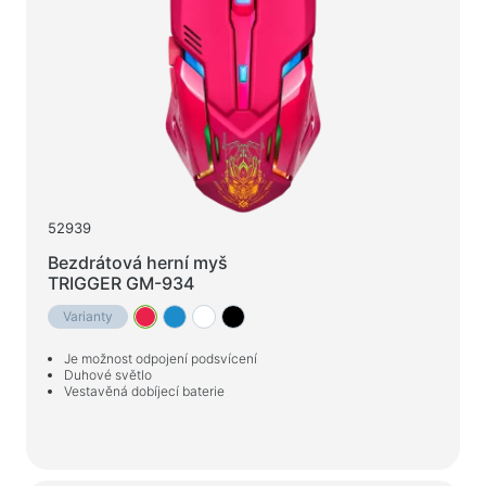
Nabíjecí zařízení v autech
Nabíjecí zařízení siťové
Kabely a adaptéry
Kabely USB
Síťové kabely
Čtečky karet a rozbočovače USB
52939
Kabely audio/video
Bezdrátová herní myš
Přechody a adaptéry
TRIGGER GM-934
Varianty
Zařízení automobilů
Je možnost odpojení podsvícení
Držáky
Duhové světlo
Vestavěná dobíjecí baterie
Nabíjecí zařízení v autech
To auto