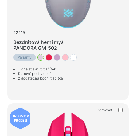
Herní židle
Počítačové komponenty
Zdroj
52519
Počítačové skříně
Bezdrátová herní myš
PANDORA GM-502
Ochrana napájení elektřinou
Varianty
Napájecí prodlužovací kabely
Tiché stisknutí tlačítek
Napěťový chránič
Duhové podsvícení
2 dodatečná boční tlačítka
Napájecí proužky
Síťové filtry
Rozbočovač zástrčky
Stabilizátory napětí
Porovnat
JIŽ BRZY V
PRODEJI
Nabíjení, napájení
Baterie