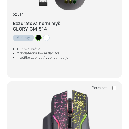
52514
Bezdrátová herní myš
GLORY GM-514
Varianty
Duhové světlo
2 dodatečná boční tlačítka
Tlačítko zapnutí / vypnutí nabíjení
Porovnat