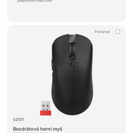
přepínáním mezi nimi
Porovnat
52551
Bezdrátová herní myš