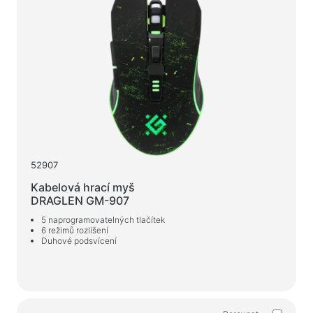
52907
Kabelová hrací myš
DRAGLEN GM-907
5 naprogramovatelných tlačítek
6 režimů rozlišení
Duhové podsvícení