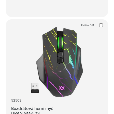
Porovnat
52503
Bezdrátová herní myš
URAN GM-503