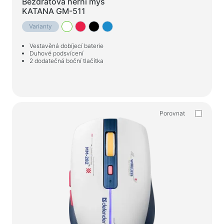
Bezdrátová herní myš
KATANA GM-511
Varianty
Vestavěná dobíjecí baterie
Duhové podsvícení
2 dodatečná boční tlačítka
Porovnat