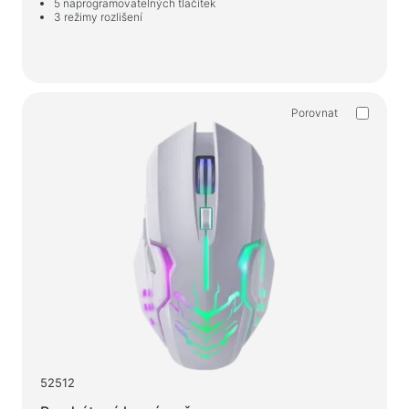
5 naprogramovatelných tlačítek
3 režimy rozlišení
Porovnat
52512