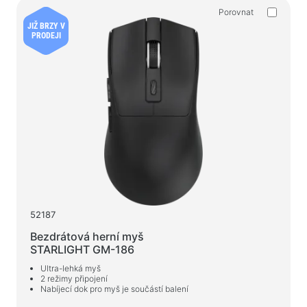
Web-kamery
Porovnat
Web-kamery
JIŽ BRZY V
PRODEJI
Batohy, tašky, držáky, další doplňky
Sportovní tašky
Stojany na notebooky
Tašky a batohy na notebooky
Cestovní batohy
Kufry na kolečkách
Organizérové tašky
Držáky do auta
52187
Batohy pro studium i volný čas
Bezdrátová herní myš
STARLIGHT GM-186
Čisticí prostředky
Ultra-lehká myš
2 režimy připojení
Prostředky bezkontaktního čištění
Nabíjecí dok pro myš je součástí balení
Spraye, pěny, gely