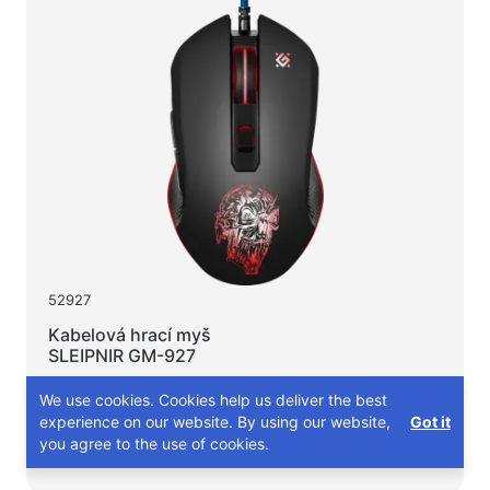
52927
Kabelová hrací myš
SLEIPNIR GM-927
Duhové podsvícení
We use cookies. Cookies help us deliver the best
6 režimů rozlišení
Včetně podložky
experience on our website. By using our website,
Got it
you agree to the use of cookies.