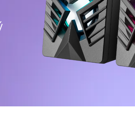
Ochrana napájení elektřinou
Prost
Napájecí prodlužovací kabely
Spray
Napěťový chránič
Vlhké
ý
Napájecí proužky
Síťové filtry
Pro ak
Rozbočovač zástrčky
Bater
Stabilizátory napětí
Sport
Nabíjení, napájení
Praco
Baterie
Stoly
Nabíjecí zařízení v autech
Rámy 
Nabíjecí zařízení siťové
Konfe
Barov
Kabely a adaptéry
Židle
Kabely USB
Herní 
Síťové kabely
Herní 