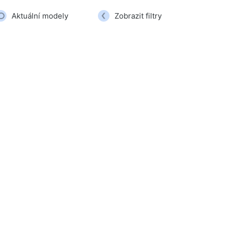
Aktuální modely
Zobrazit filtry
í potřeby
hové ramínka na oblečení
vací produkty
í přístroje