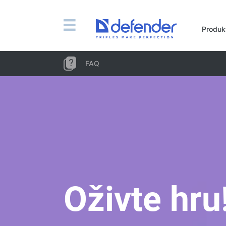
Myši, koberečky, klávesnice, sady
Produk
Sady (klávesnice + myš)
Počítačové myši
FAQ
Koberečky pro myši
Klávesnice
Sluchátka, sluchátka, mikrofony
Lavalier mikrofony
Computer microphones
Bezdrátová sluchátka
Náhlavní soupravy pro mobilní zařízení
Oživte hru
Počítačová sluchátka
Sluchátka