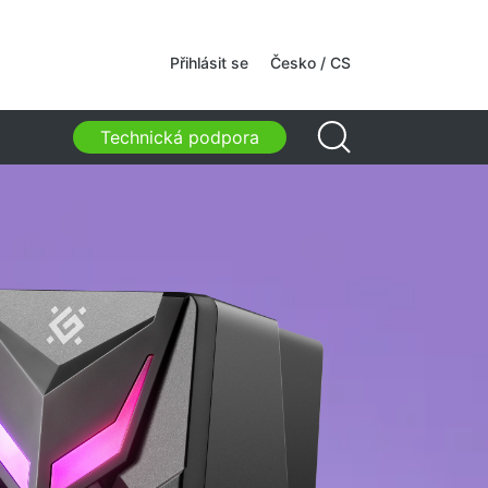
kamery
Přihlásit se
Česko / CS
kamery
Technická podpora
, tašky, držáky, další doplňky
ovní tašky
ny na notebooky
 a batohy na notebooky
vní batohy
 na kolečkách
izérové tašky
y do auta
y pro studium i volný čas
cí prostředky