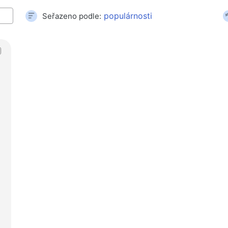
Čtečky karet a rozbočovače USB
Seřazeno podle:
Kabely audio/video
Domác
Přechody a adaptéry
Podla
Zařízení automobilů
Testo
Držáky
Masážn
Nabíjecí zařízení v autech
To auto