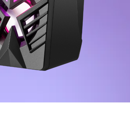
ředky bezkontaktního čištění
e, pěny, gely
 ubrousky
tivní sport
ky
ovní zboží
vní prostor a bytový nábytek
 pro domácnost a kancelář
na stůl
renční stolky
é stoličky
 pro domácnost a kancelář
stoly
židle