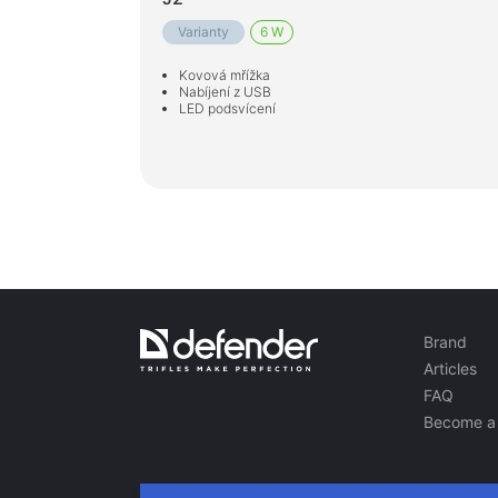
Varianty
6 W
Kovová mřížka
Nabíjení z USB
LED podsvícení
Brand
Articles
FAQ
Become a 